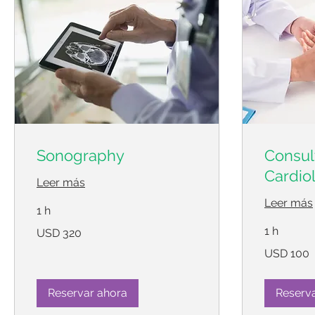
Sonography
Consult
Cardiol
Leer más
Leer más
1 h
320
1 h
USD 320
dólares
estadounidenses
100
USD 100
dólares
estadounidens
Reservar ahora
Reserv