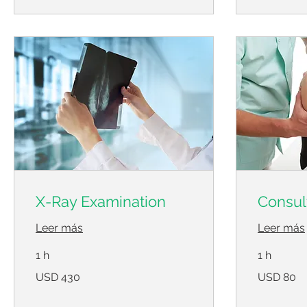
X-Ray Examination
Consul
Leer más
Leer más
1 h
1 h
430
80
USD 430
USD 80
dólares
dólares
estadounidenses
estadounidens